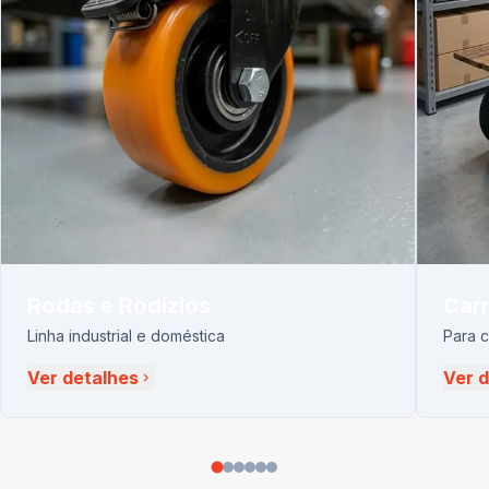
Rodas e Rodízios
Carr
Linha industrial e doméstica
Para 
Ver detalhes
Ver 
chevron_right