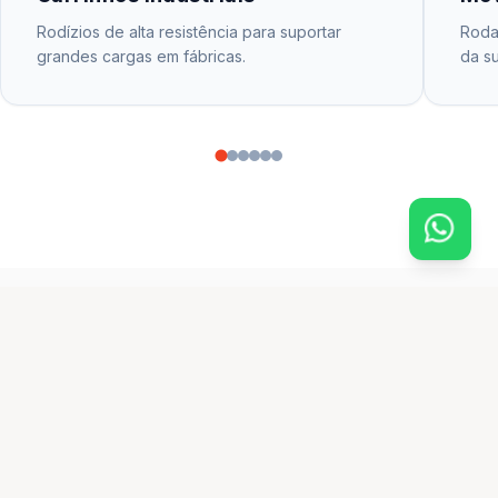
Rodízios de alta resistência para suportar
Rodas
grandes cargas em fábricas.
da su
CATÁLOGO PRINCIPAL
produtos em destaque